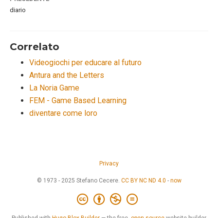
diario
Correlato
Videogiochi per educare al futuro
Antura and the Letters
La Noria Game
FEM - Game Based Learning
diventare come loro
Privacy
© 1973 - 2025 Stefano Cecere.
CC BY NC ND 4.0
-
now
Published with
Hugo Blox Builder
— the free,
open source
website builder