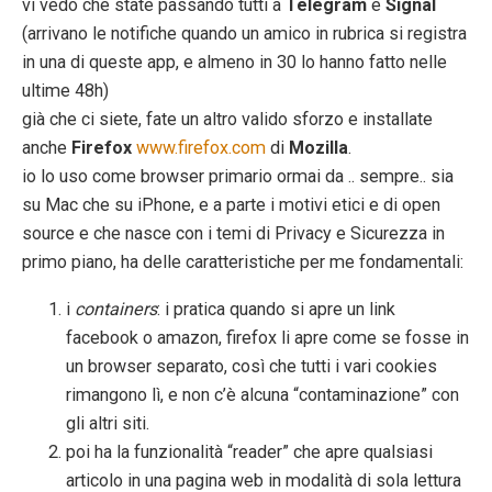
vi vedo che state passando tutti a
Telegram
e
Signal
(arrivano le notifiche quando un amico in rubrica si registra
in una di queste app, e almeno in 30 lo hanno fatto nelle
ultime 48h)
già che ci siete, fate un altro valido sforzo e installate
anche
Firefox
www.firefox.com
di
Mozilla
.
io lo uso come browser primario ormai da .. sempre.. sia
su Mac che su iPhone, e a parte i motivi etici e di open
source e che nasce con i temi di Privacy e Sicurezza in
primo piano, ha delle caratteristiche per me fondamentali:
i
containers
: i pratica quando si apre un link
facebook o amazon, firefox li apre come se fosse in
un browser separato, così che tutti i vari cookies
rimangono lì, e non c’è alcuna “contaminazione” con
gli altri siti.
poi ha la funzionalità “reader” che apre qualsiasi
articolo in una pagina web in modalità di sola lettura