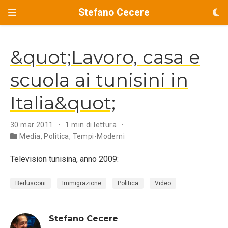
Stefano Cecere
&quot;Lavoro, casa e
scuola ai tunisini in
Italia&quot;
30 mar 2011
1 min di lettura
Media
,
Politica
,
Tempi-Moderni
Television tunisina, anno 2009:
Berlusconi
Immigrazione
Politica
Video
Stefano Cecere