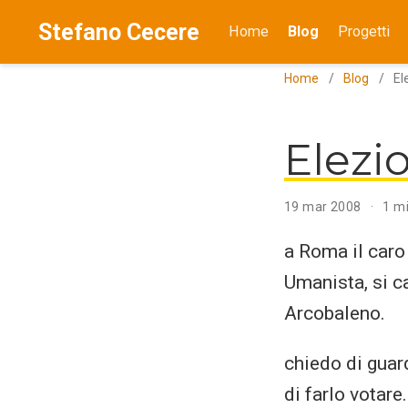
Stefano Cecere
Home
Blog
Progetti
Home
Blog
El
Elezi
19 mar 2008
1 mi
a Roma il car
Umanista, si c
Arcobaleno.
chiedo di guard
di farlo votare.