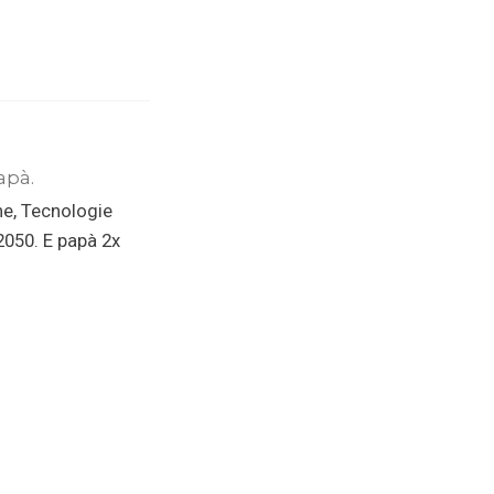
apà.
ne, Tecnologie
 2050. E papà 2x