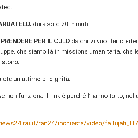
ideo.
ARDATELO.
dura solo 20 minuti.
 PRENDERE PER IL CULO
da chi vi vuol far crede
truppe, che siamo là in missione umanitaria, che 
istono.
iate un attimo di dignità.
(se non funziona il link è perché l’hanno tolto, nel
news24.rai.it/ran24/inchiesta/video/fallujah_I