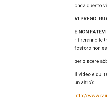
onda questo v
VI PREGO: GU
E NON FATEVI
ritireranno le 
fosforo non es
per piacere abb
il video è qui 
un altro):
http://www.rai