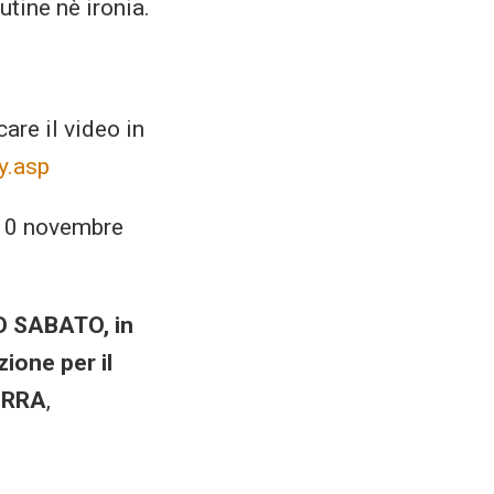
utine nè ironia.
are il video in
y.asp
l 10 novembre
 SABATO, in
zione per il
ERRA
,