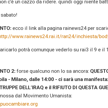
on c’è un cazzo da ridere. quindi oggi niente batt
i sabato!
NTO:
ecco il link alla pagina rainews24 per scaric
http://www.rainews24.rai.it/ran24/inchiesta/bod
caricarlo potrà comunque vederlo su rai3 il 9 e i
NTO 2:
forse qualcuno non lo sa ancora:
QUESTO
ila - Milano, dalle 14:00 - ci sarà una manifesta
 TRUPPE DELL’IRAQ e il RIFIUTO DI QUESTA GU
mossa dal Movimento Umanista:
ipuocambiare.org