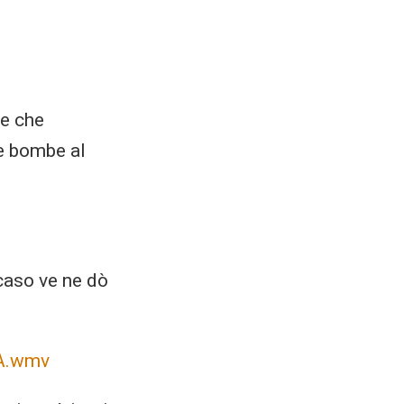
re che
le bombe al
 caso ve ne dò
TA.wmv