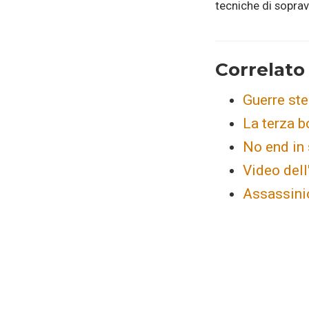
tecniche di soprav
Correlato
Guerre ste
La terza 
No end in s
Video del
Assassinio