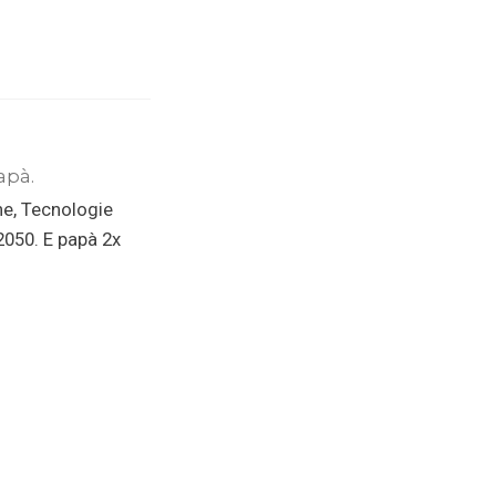
apà.
ne, Tecnologie
 2050. E papà 2x