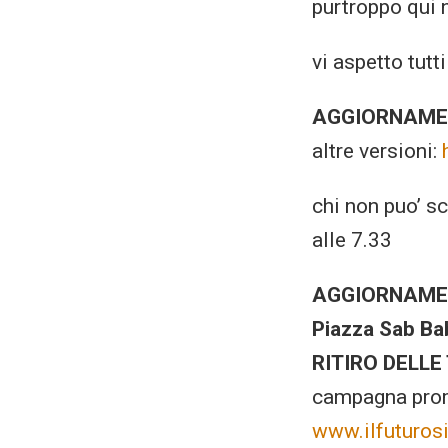
purtroppo qui n
vi aspetto tutt
AGGIORNAME
altre versioni:
chi non puo’ s
alle 7.33
AGGIORNAME
Piazza Sab Bab
RITIRO DELLE
campagna pro
www.ilfuturos